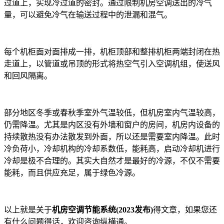
过道上，实现冷过道的密封。通过限制机房空调送出的冷气
量，可以避免冷气在输送过程中的泄漏和混气。
每个机柜面对面排成一排，机柜顶部和整排机柜两端封闭在热
走道上，以管道或吊顶的形式将热空气引入空调机组，使送风
和回风隔离。
部分地区冬季或春秋季室外气温较低，但机房室内气温较高，
仍需降温。尤其是内区没有外墙和窗户的房间，机房内设备的
持续散热没有办法散发到外面，所以还是需要室内降温。此时
冷负荷小，冷却机构的冷却系数低，能耗高，启动冷却机进行
冷却是极不合理的。其实大自然才是最好的冷源，不仅不需要
能耗，而且供应充足，属于绿色冷源。
以上就是关于
机房空调节能系统(2023发布)
得文章，如果您还
有什么问题得话，欢迎咨询纵横通。