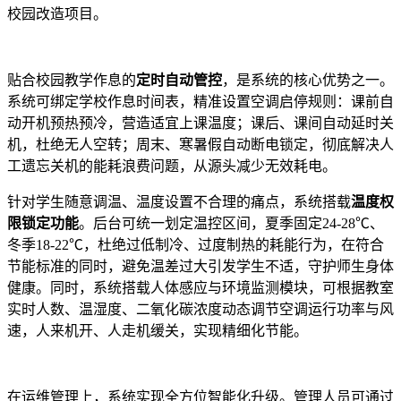
校园改造项目。
贴合校园教学作息的
定时自动管控
，是系统的核心优势之一。
系统可绑定学校作息时间表，精准设置空调启停规则：课前自
动开机预热预冷，营造适宜上课温度；课后、课间自动延时关
机，杜绝无人空转；周末、寒暑假自动断电锁定，彻底解决人
工遗忘关机的能耗浪费问题，从源头减少无效耗电。
针对学生随意调温、温度设置不合理的痛点，系统搭载
温度权
限锁定功能
。后台可统一划定温控区间，夏季固定24-28℃、
冬季18-22℃，杜绝过低制冷、过度制热的耗能行为，在符合
节能标准的同时，避免温差过大引发学生不适，守护师生身体
健康。同时，系统搭载人体感应与环境监测模块，可根据教室
实时人数、温湿度、二氧化碳浓度动态调节空调运行功率与风
速，人来机开、人走机缓关，实现精细化节能。
在运维管理上，系统实现全方位智能化升级。管理人员可通过